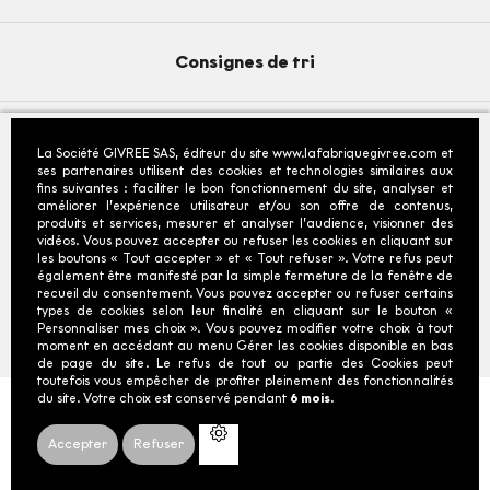
Consignes de tri
La Société GIVREE SAS, éditeur du site www.lafabriquegivree.com et
© 2026 - La Fabrique Givrée
- Tous droits reservés
ses partenaires utilisent des cookies et technologies similaires aux
fins suivantes : faciliter le bon fonctionnement du site, analyser et
Fiche produit relative aux qualités ou caractéristiques
améliorer l’expérience utilisateur et/ou son offre de contenus,
environnementales
produits et services, mesurer et analyser l’audience, visionner des
vidéos. Vous pouvez accepter ou refuser les cookies en cliquant sur
*Depuis la France : prix d'un appel local : tarifs selon
les boutons « Tout accepter » et « Tout refuser ». Votre refus peut
opérateurs.
également être manifesté par la simple fermeture de la fenêtre de
recueil du consentement. Vous pouvez accepter ou refuser certains
types de cookies selon leur finalité en cliquant sur le bouton «
Personnaliser mes choix ». Vous pouvez modifier votre choix à tout
moment en accédant au menu Gérer les cookies disponible en bas
de page du site. Le refus de tout ou partie des Cookies peut
toutefois vous empêcher de profiter pleinement des fonctionnalités
du site. Votre choix est conservé pendant
6 mois.
POUR VOTRE SANTÉ, MANGEZ AU MOINS CINQ
FRUITS ET LÉGUMES PAR JOUR.
Accepter
Refuser
WWW.MANGERBOUGER.FR