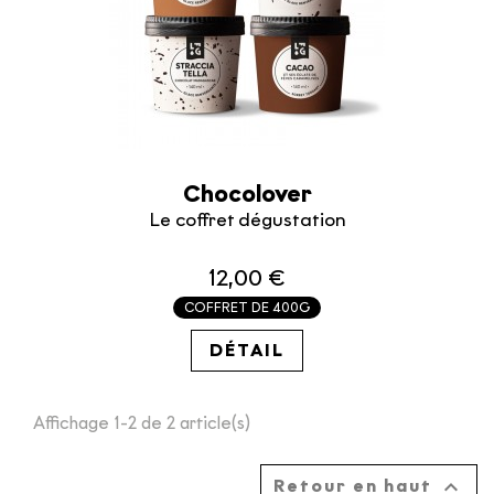
Chocolover
Le coffret dégustation
12,00 €
COFFRET DE 400G
30.00€ / KG
DÉTAIL
Affichage 1-2 de 2 article(s)

Retour en haut