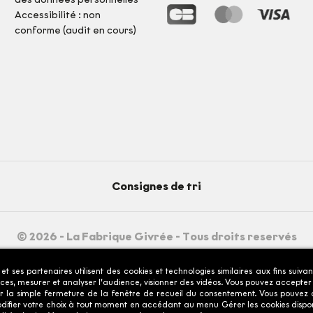
Accessibilité : non
conforme (audit en cours)
Consignes de tri
© 2026 - La Fabrique Givrée
- Tous droits reservés
 produit relative aux qualités ou caractéristiques environneme
ses partenaires utilisent des cookies et technologies similaires aux fins suivan
*Depuis la France : prix d'un appel local : tarifs selon opérateurs.
rvices, mesurer et analyser l’audience, visionner des vidéos. Vous pouvez accepter
r la simple fermeture de la fenêtre de recueil du consentement. Vous pouvez ac
odifier votre choix à tout moment en accédant au menu Gérer les cookies disponi