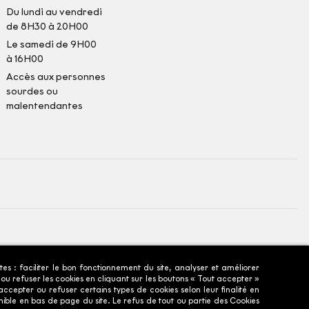
Du lundi au vendredi
de 8H30 à 20H00
Le samedi de 9H00
à 16H00
Accès aux personnes
sourdes ou
malentendantes
ntales
tes : faciliter le bon fonctionnement du site, analyser et améliorer
 ou refuser les cookies en cliquant sur les boutons « Tout accepter »
cepter ou refuser certains types de cookies selon leur finalité en
ble en bas de page du site. Le refus de tout ou partie des Cookies