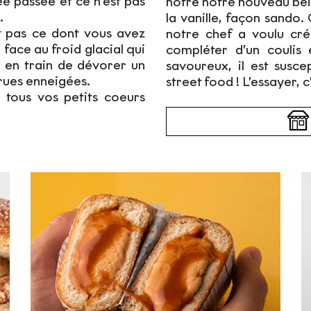
e passée et ce n’est pas
notre notre nouveau bei
.
la vanille, façon sando.
t pas ce dont vous avez
notre chef a voulu cré
face au froid glacial qui
compléter d’un coulis
 en train de dévorer un
savoureux, il est susc
 rues enneigées.
street food ! L’essayer, c
 tous vos petits coeurs