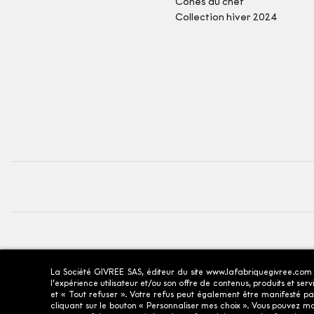
Cônes du chef
Collection hiver 2024
Fiche
La Société GIVREE SAS, éditeur du site www.lafabriquegivree.com et 
l’expérience utilisateur et/ou son offre de contenus, produits et se
et « Tout refuser ». Votre refus peut également être manifesté pa
cliquant sur le bouton « Personnaliser mes choix ». Vous pouvez m