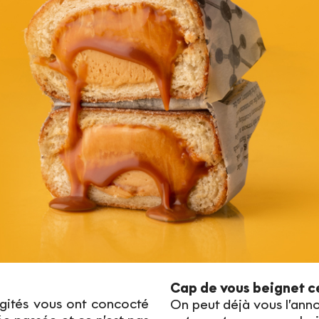
Cap de vous beignet ce
agités vous ont concocté
On peut déjà vous l’anno