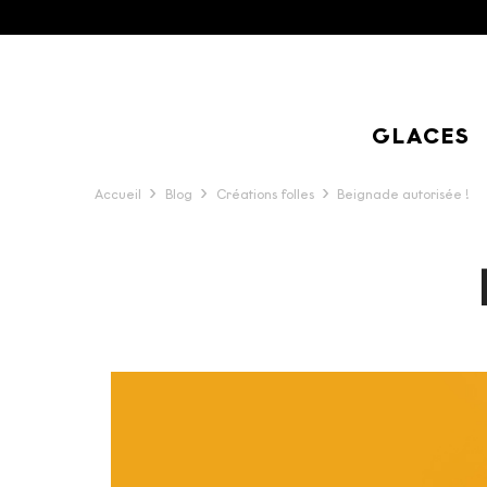
GLACES
Accueil
Blog
Créations folles
Beignade autorisée !