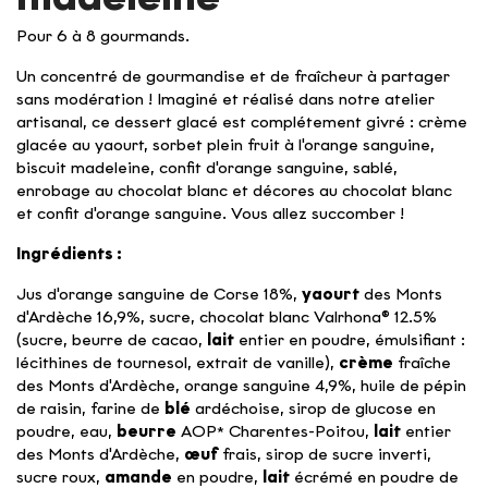
Pour 6 à 8 gourmands.
Un concentré de gourmandise et de fraîcheur à partager
sans modération ! Imaginé et réalisé dans notre atelier
artisanal, ce dessert glacé est complétement givré : crème
glacée au yaourt, sorbet plein fruit à l'orange sanguine,
biscuit madeleine, confit d'orange sanguine, sablé,
enrobage au chocolat blanc et décores au chocolat blanc
et confit d'orange sanguine. Vous allez succomber !
Ingrédients :
Jus d'orange sanguine de Corse 18%,
yaourt
des Monts
d'Ardèche 16,9%, sucre, chocolat blanc Valrhona® 12.5%
(sucre, beurre de cacao,
lait
entier en poudre, émulsifiant :
lécithines de tournesol, extrait de vanille),
crème
fraîche
des Monts d'Ardèche, orange sanguine 4,9%, huile de pépin
de raisin, farine de
blé
ardéchoise, sirop de glucose en
poudre, eau,
beurre
AOP* Charentes-Poitou,
lait
entier
des Monts d'Ardèche,
œuf
frais, sirop de sucre inverti,
sucre roux,
amande
en poudre,
lait
écrémé en poudre de