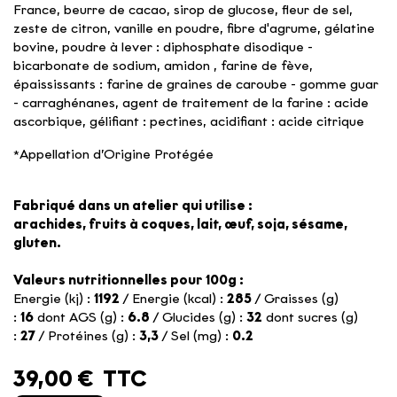
France, beurre de cacao, sirop de glucose, fleur de sel,
zeste de citron, vanille en poudre, fibre d'agrume, gélatine
bovine, poudre à lever : diphosphate disodique -
bicarbonate de sodium, amidon , farine de fève,
épaississants : farine de graines de caroube - gomme guar
- carraghénanes, agent de traitement de la farine : acide
ascorbique, gélifiant : pectines, acidifiant : acide citrique
*Appellation d’Origine Protégée
Fabriqué dans un atelier qui utilise :
arachides, fruits à coques, lait, œuf, soja, sésame,
gluten.
Valeurs nutritionnelles pour 100g :
Energie (kj) :
1192
/ Energie (kcal) :
285
/ Graisses (g)
:
16
dont AGS (g) :
6.8
/ Glucides (g) :
32
dont sucres (g)
:
27
/ Protéines (g) :
3,3
/ Sel (mg) :
0.2
39,00 €
TTC