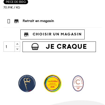
PIECE DE 550G
70.91€ / KG
store
Retrait en magasin
store
CHOISIR UN MAGASIN
JE CRAQUE