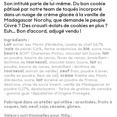
Son intitulé parle de lui-même. Du bon cookie
pâtissé par notre team de toqués incorporé
dans un nuage de crème glacée à la vanille de
Madagascar Norohy, que demande le peuple
Givré ? Des crousti-éclats de cookies en plus ?
Euh… Bon d’accord, adjugé vendu !
Ingrédients :
Lait
entier des Monts d'Ardèche, cookie du chef 24,7%
(
noix
de pécan 5,6%, farine ardèchoise de
blé
, sucre roux,
beurre
AOP* Charentes-Poitou, chocolat lait (sucre,
lait
en poudre, beurre de cacao, fèves de cacao, émulsifiant :
lécithine de
tournesol
), chocolat blanc (sucre,
lait
en
poudre, beurre de cacao, émulsifiant : lécithine de
tournesol
, extrait de vanille),
oeuf
frais, poudre à lever,
vanille en poudre, fleur de sel),
crème
fraîche des Monts
d'Ardèche, sucre,
lait
écrémé en poudre de France,
dextrose, sirop de sucre inverti, vanille de Madagascar en
poudre 0,27%, épaississants : farine de graines de caroube
- gomme guar *Appellation d'Origine Protégée.
Fabriqué dans un atelier qui utilise : arachides, fruits à
coques, lait, oeuf, soja, sésame, gluten.
Valeurs nutritionnelles pour 100g :