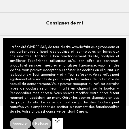
Consignes de tri
La Société GIVREE SAS, éditeur du site www.lafabriquegivree.com et
© 2026 - La Fabrique Givrée
- Tous droits reservés
ses partenaires utilisent des cookies et technologies similaires aux
fins suivantes : faciliter le bon fonctionnement du site, analyser et
Fiche produit relative aux qualités ou caractéristiques
améliorer l’expérience utilisateur et/ou son offre de contenus,
environnementales
produits et services, mesurer et analyser l’audience, visionner des
vidéos. Vous pouvez accepter ou refuser les cookies en cliquant sur
*Depuis la France : prix d'un appel local : tarifs selon
les boutons « Tout accepter » et « Tout refuser ». Votre refus peut
opérateurs.
également être manifesté par la simple fermeture de la fenêtre de
recueil du consentement. Vous pouvez accepter ou refuser certains
types de cookies selon leur finalité en cliquant sur le bouton «
Personnaliser mes choix ». Vous pouvez modifier votre choix à tout
moment en accédant au menu Gérer les cookies disponible en bas
de page du site. Le refus de tout ou partie des Cookies peut
toutefois vous empêcher de profiter pleinement des fonctionnalités
du site. Votre choix est conservé pendant
6 mois.
POUR VOTRE SANTÉ, MANGEZ AU MOINS CINQ
FRUITS ET LÉGUMES PAR JOUR.
Accepter
Refuser
WWW.MANGERBOUGER.FR