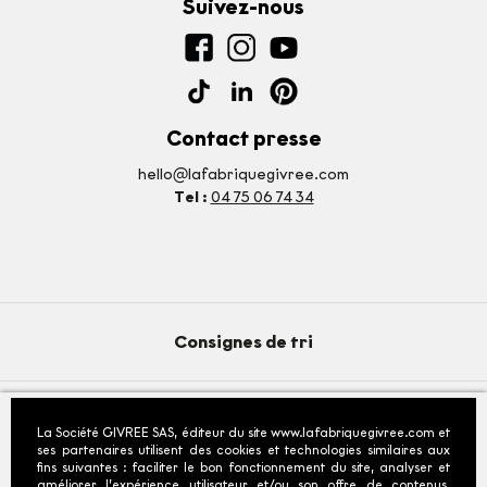
Suivez-nous
Contact presse
hello@lafabriquegivree.com
Tel :
04 75 06 74 34
Consignes de tri
La Société GIVREE SAS, éditeur du site www.lafabriquegivree.com et
© 2026 - La Fabrique Givrée
- Tous droits reservés
ses partenaires utilisent des cookies et technologies similaires aux
fins suivantes : faciliter le bon fonctionnement du site, analyser et
Fiche produit relative aux qualités ou caractéristiques
améliorer l’expérience utilisateur et/ou son offre de contenus,