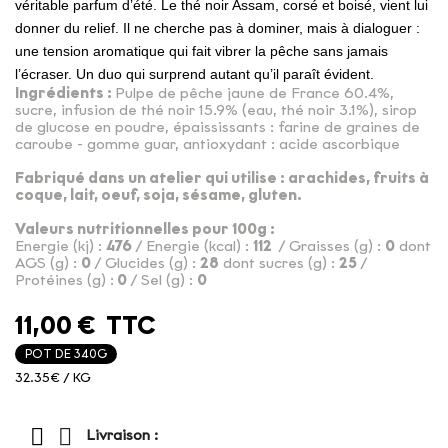
véritable parfum d’été. Le thé noir Assam, corsé et boisé, vient lui
donner du relief. Il ne cherche pas à dominer, mais à dialoguer :
une tension aromatique qui fait vibrer la pêche sans jamais
l’écraser. Un duo qui surprend autant qu’il paraît évident.
Ingrédients :
Pulpe de pêche jaune de France 60.4%,
sucre, infusion de thé noir 15.9% (eau, thé noir 3.1%), sirop
de glucose en poudre, épaississants : farine de graines de
caroube - gomme guar, antioxydant : acide ascorbique
Fabriqué dans un atelier qui utilise : arachides, fruits à
coque, lait, oeuf, soja, sésame, gluten.
Valeurs nutritionnelles pour 100g :
Energie (kj) :
476
/ Energie (kcal) :
112
/ Graisses (g) :
0
dont
AGS (g) :
0
/ Glucides (g) :
28
dont sucres (g) :
25
/
Protéines (g) :
0
/ Sel (g) :
0
11,00 €
TTC
POT DE 340G
32.35€ / KG
Livraison :