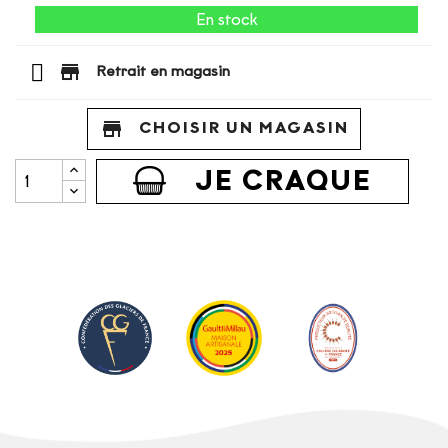
En stock
store
Retrait en magasin
store
CHOISIR UN MAGASIN
JE CRAQUE