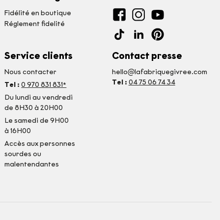
Fidélité en boutique
Réglement fidelité
Service clients
Contact presse
Nous contacter
hello@lafabriquegivree.com
Tel :
04 75 06 74 34
Tel :
0 970 831 831*
Du lundi au vendredi
de 8H30 à 20H00
Le samedi de 9H00
à 16H00
Accès aux personnes
sourdes ou
malentendantes