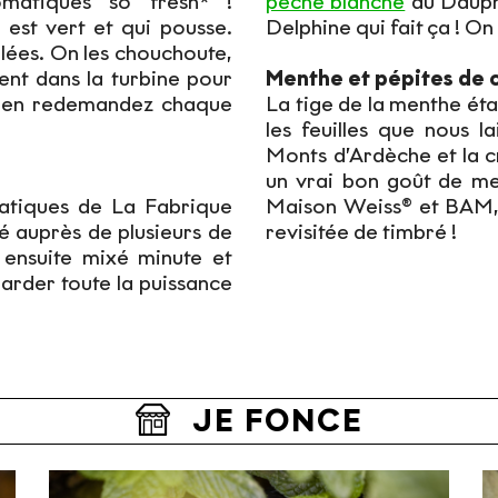
matiques so fresh* !
pêche blanche
du Dauph
 est vert et qui pousse.
Delphine qui fait ça ! On
illées. On les chouchoute,
ment dans la turbine pour
Menthe et pépites de 
us en redemandez chaque
La tige de la menthe é
les feuilles que nous l
Monts d’Ardèche et la c
un vrai bon goût de me
atiques de La Fabrique
Maison Weiss® et BAM,
é auprès de plusieurs de
revisitée de timbré !
 ensuite mixé minute et
garder toute la puissance
JE FONCE