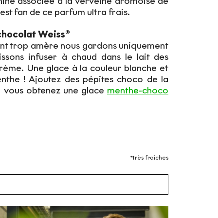
iné associée à la verveine drômoise de
 est fan de ce parfum ultra frais.
chocolat Weiss®
tant trop amère nous gardons uniquement
aissons infuser à chaud dans le lait des
rème. Une glace à la couleur blanche et
nthe ! Ajoutez des pépites choco de la
 vous obtenez une glace
menthe-choco
*très fraîches