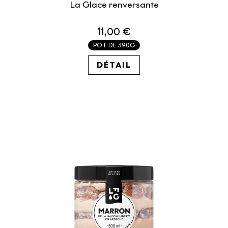
La Glace renversante
11,00 €
POT DE 390G
28.21€ / KG
DÉTAIL