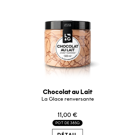
Chocolat au Lait
La Glace renversante
11,00 €
POT DE 385G
28.57€ / KG
DÉTAIL