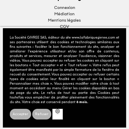
Connexion
Médiation
Mentions légales
CGV
Gérer les cookies
La Société GIVREE SAS, éditeur du site www.lafabriquegivree.com et
Charte Cookies
ses partenaires utilisent des cookies et technologies similaires aux
Politique de protection
fins suivantes : faciliter le bon fonctionnement du site, analyser et
améliorer l’expérience utilisateur et/ou son offre de contenus,
des données personnelles
produits et services, mesurer et analyser l’audience, visionner des
Accessibilité : non conforme (audit en cours)
vidéos. Vous pouvez accepter ou refuser les cookies en cliquant sur
les boutons « Tout accepter » et « Tout refuser ». Votre refus peut
également être manifesté par la simple fermeture de la fenêtre de
Nos services en ligne
recueil du consentement. Vous pouvez accepter ou refuser certains
types de cookies selon leur finalité en cliquant sur le bouton «
Personnaliser mes choix ». Vous pouvez modifier votre choix à tout
Boutique / Bars à glaces
moment en accédant au menu Gérer les cookies disponible en bas
Livraison à domicile et Click & Collect
de page du site. Le refus de tout ou partie des Cookies peut
toutefois vous empêcher de profiter pleinement des fonctionnalités
du site. Votre choix est conservé pendant
6 mois.
Moyens de paiement acceptés
Accepter
Refuser