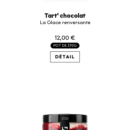
Tart' chocolat
La Glace renversante
12,00 €
POT DE 370G
32.43€ / KG
DÉTAIL