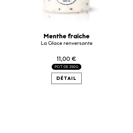
Menthe fraîche
La Glace renversante
11,00 €
POT DE 350G
31.43€ / KG
DÉTAIL