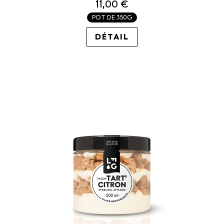
11,00 €
POT DE 350G
31.43€ / KG
DÉTAIL