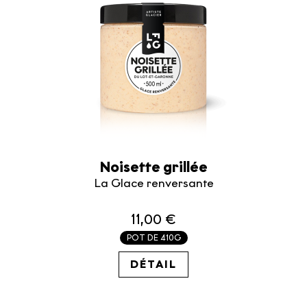
Noisette grillée
La Glace renversante
11,00 €
POT DE 410G
26.83€ / KG
DÉTAIL