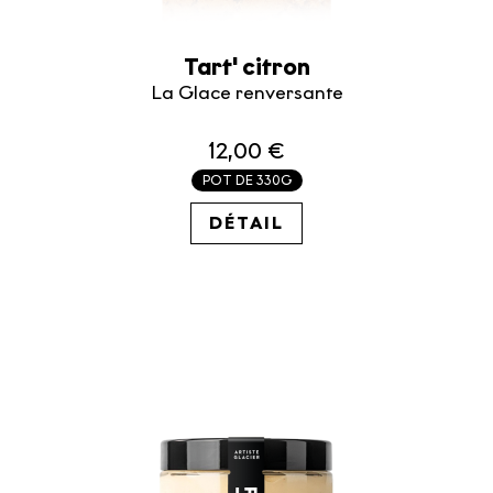
Tart' citron
La Glace renversante
12,00 €
POT DE 330G
36.36€ / KG
DÉTAIL