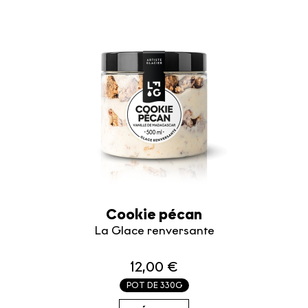
Cookie pécan
La Glace renversante
12,00 €
POT DE 330G
36.36€ / KG