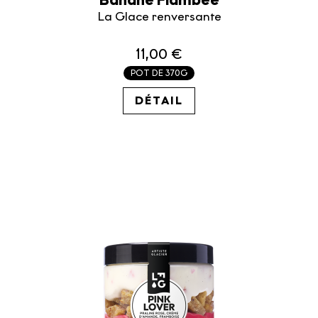
La Glace renversante
11,00 €
POT DE 370G
29.73€ / KG
DÉTAIL