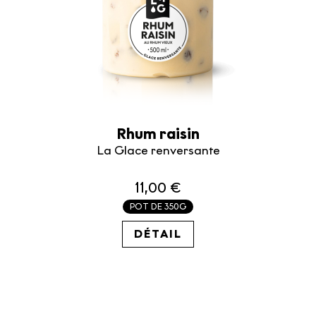
Rhum raisin
La Glace renversante
11,00 €
POT DE 350G
26.83€ / KG
DÉTAIL