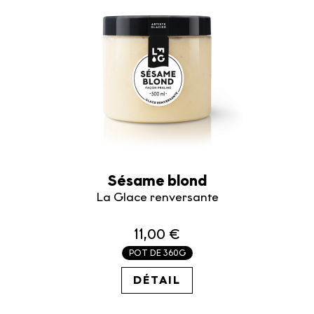
Sésame blond
La Glace renversante
11,00 €
POT DE 360G
30.56€ / KG
DÉTAIL