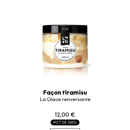
Façon tiramisu
La Glace renversante
12,00 €
POT DE 350G
34.29€ / KG