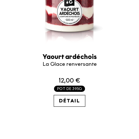
Yaourt ardéchois
La Glace renversante
12,00 €
POT DE 395G
30.38€ / KG
DÉTAIL