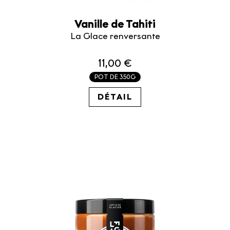
Vanille de Tahiti
La Glace renversante
11,00 €
POT DE 350G
31.43€ / KG
DÉTAIL