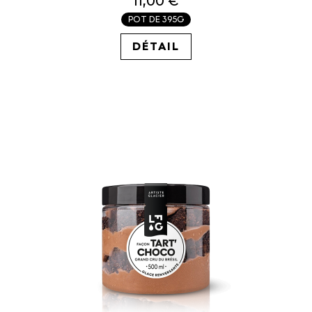
11,00 €
POT DE 395G
27.85€ / KG
DÉTAIL