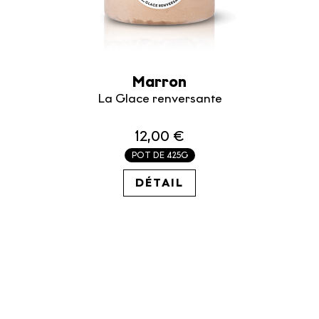
Marron
La Glace renversante
12,00 €
POT DE 425G
28.24€ / KG
DÉTAIL