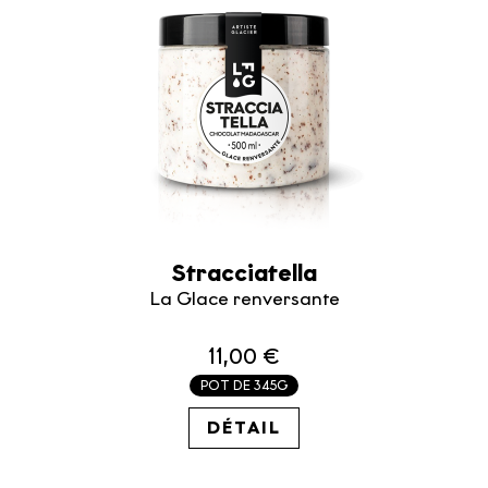
Stracciatella
La Glace renversante
11,00 €
POT DE 345G
31.88€ / KG
DÉTAIL