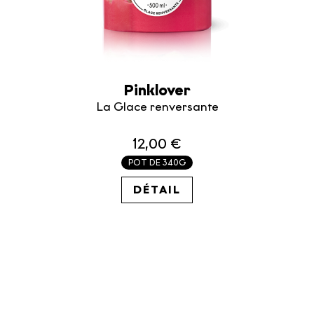
Pinklover
La Glace renversante
12,00 €
POT DE 340G
35.29€ / KG
DÉTAIL