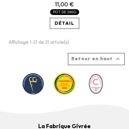
11,00 €
POT DE 360G
30.56€ / KG
DÉTAIL
Affichage 1-21 de 21 article(s)

Retour en haut
La Fabrique Givrée