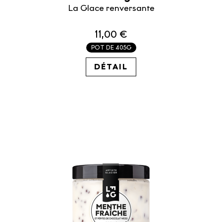
La Glace renversante
11,00 €
POT DE 405G
27.16€ /KG
DÉTAIL