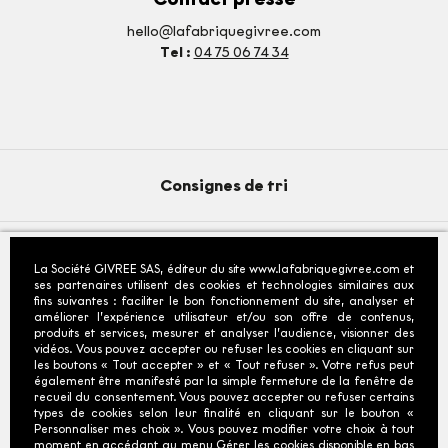
hello@lafabriquegivree.com
Tel :
04 75 06 74 34
Consignes de tri
La Société GIVREE SAS, éditeur du site www.lafabriquegivree.com et
© 2026 - La Fabrique Givrée
- Tous droits reservés
ses partenaires utilisent des cookies et technologies similaires aux
fins suivantes : faciliter le bon fonctionnement du site, analyser et
Fiche produit relative aux qualités ou caractéristiques
améliorer l’expérience utilisateur et/ou son offre de contenus,
environnementales
produits et services, mesurer et analyser l’audience, visionner des
vidéos. Vous pouvez accepter ou refuser les cookies en cliquant sur
*Depuis la France : prix d'un appel local : tarifs selon
les boutons « Tout accepter » et « Tout refuser ». Votre refus peut
opérateurs.
également être manifesté par la simple fermeture de la fenêtre de
recueil du consentement. Vous pouvez accepter ou refuser certains
types de cookies selon leur finalité en cliquant sur le bouton «
Personnaliser mes choix ». Vous pouvez modifier votre choix à tout
moment en accédant au menu Gérer les cookies disponible en bas