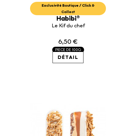
Exclusivité Boutique / Click &
Collect
Habibi®
Le Kif du chef
6,50 €
PIECE DE 100G
DÉTAIL
65.00€ / KG