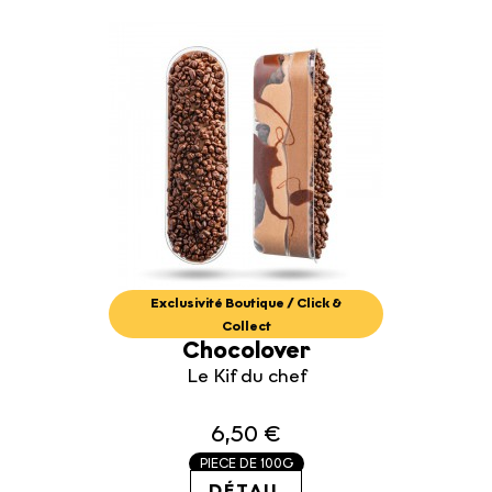
Exclusivité Boutique / Click &
Collect
Chocolover
Le Kif du chef
6,50 €
PIECE DE 100G
DÉTAIL
65.00€ / KG